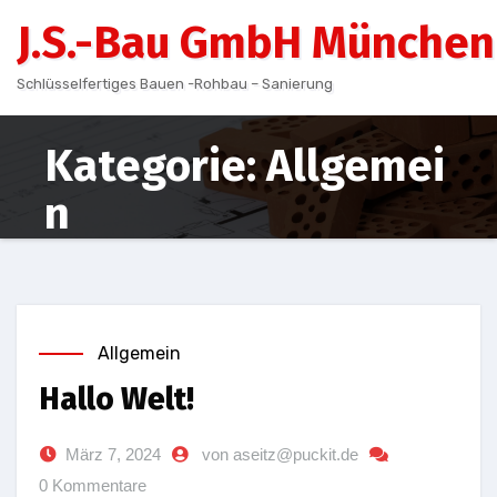
Zum
J.S.-Bau GmbH München
Inhalt
springen
Schlüsselfertiges Bauen -Rohbau – Sanierung
Kategorie: Allgemei
n
Allgemein
Hallo Welt!
März 7, 2024
von aseitz@puckit.de
0 Kommentare